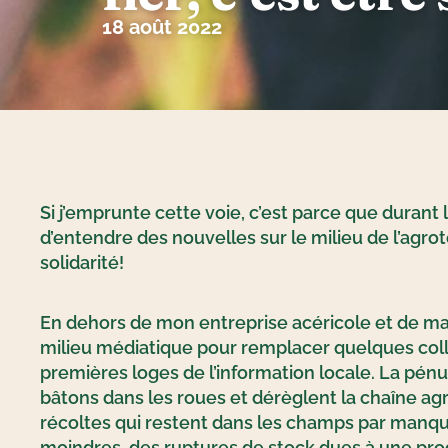
18 août 2022
Si j’emprunte cette voie, c’est parce que durant l
d’entendre des nouvelles sur le milieu de l’agrot
solidarité!
En dehors de mon entreprise acéricole et de ma ca
milieu médiatique pour remplacer quelques coll
premières loges de l’information locale. La pén
bâtons dans les roues et dérèglent la chaîne agr
récoltes qui restent dans les champs par manque
moindres, des ruptures de stock dues à une produ