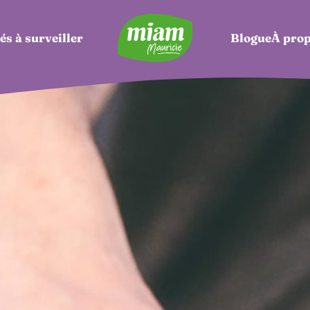
és à surveiller
Blogue
À pro