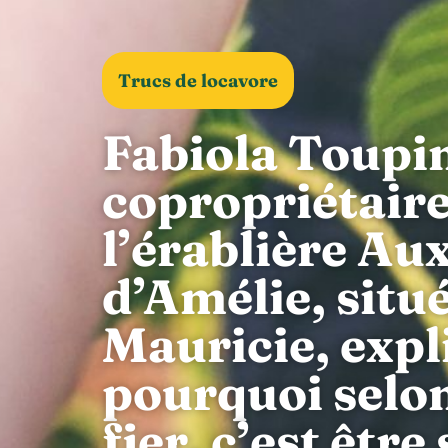
Trucs de locavore
Fabiola Toupin,
copropriétaire
l’érablière Au
d’Amélie, situ
Mauricie, expl
pourquoi selon 
fier, c’est être