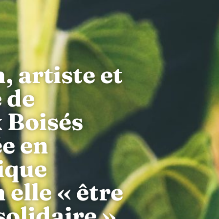
 artiste et
 de
x Boisés
ée en
ique
elle « être
 solidaire »