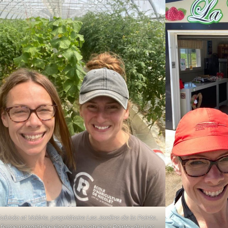
abiola et Valérie, propriétaire
Les Jardins de la Pointe
.,
ferme maraîchère écologique située à Pointe-du-Lac