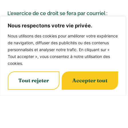
L’exercice de ce droit se fera par courriel :
info@pdaam.ca
Nous respectons votre vie privée.
Nous utilisons des cookies pour améliorer votre expérience
Sécurité
de navigation, diffuser des publicités ou des contenus
personnalisés et analyser notre trafic. En cliquant sur «
Les renseignements personnels que nous
Tout accepter », vous consentez à notre utilisation des
collectons sont conservés dans un
cookies.
environnement sécurisé. Les personnes
travaillant pour nous sont tenues de respecter
Tout rejeter
Accepter tout
la confidentialité de vos informations.
Pour assurer la sécurité de vos
renseignements personnels, nous avons
recours aux mesures suivantes :