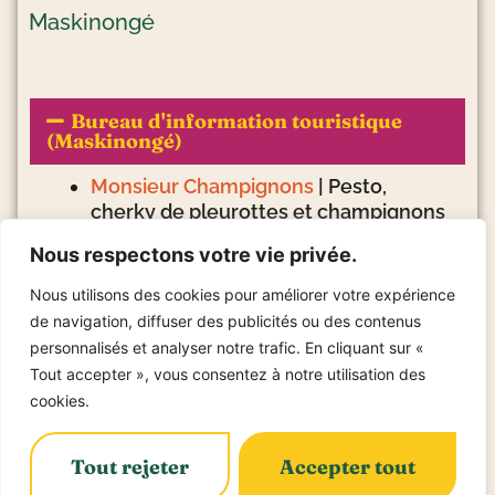
Maskinongé
Bureau d'information touristique
(Maskinongé)
Monsieur Champignons
| Pesto,
cherky de pleurottes et champignons
marinés
Nous respectons votre vie privée.
Le Rieur Sanglier
| Terrines
Érable & sucre Isabelle
|
Nous utilisons des cookies pour améliorer votre expérience
Le P’tit Moulin
| Farine de sarrasin
de navigation, diffuser des publicités ou des contenus
Les Aliments Alxtreme
| Fèves
personnalisés et analyser notre trafic. En cliquant sur «
marinées
Tout accepter », vous consentez à notre utilisation des
Érablière Ladouceur
| Produits
cookies.
d’érable et pois de Saint-Justin
Domaine et vins Gélinas
| Moutarde et
Tout rejeter
Accepter tout
confit d’oignon au vin de glace
Les Soeurs Clément
| Vinaigrettes et