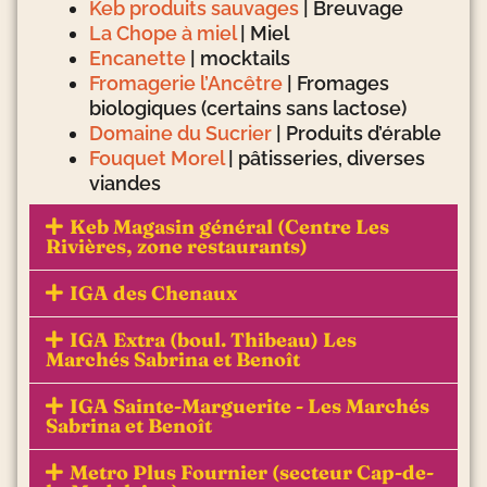
Keb produits sauvages
| Breuvage
La Chope à miel
| Miel
Encanette
| mocktails
Fromagerie l’Ancêtre
| Fromages
biologiques (certains sans lactose)
Domaine du Sucrier
| Produits d’érable
Fouquet Morel
| pâtisseries, diverses
viandes
Keb Magasin général (Centre Les
Rivières, zone restaurants)
IGA des Chenaux
IGA Extra (boul. Thibeau) Les
Marchés Sabrina et Benoît
IGA Sainte-Marguerite - Les Marchés
Sabrina et Benoît
Metro Plus Fournier (secteur Cap-de-