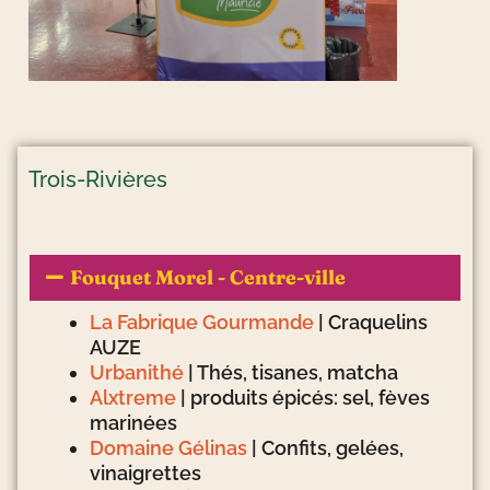
Trois-Rivières
Fouquet Morel - Centre-ville
La Fabrique Gourmande
| Craquelins
AUZE
Urbanithé
| Thés, tisanes, matcha
Alxtreme
| produits épicés: sel, fèves
marinées
Domaine Gélinas
| Confits, gelées,
vinaigrettes