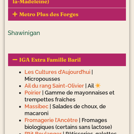
la-Madeleine)
Metro Plus des Forges
Shawinigan
IGA Extra Famille Baril
Les Cultures d’Aujourd’hui
|
Micropousses
Ail du rang Saint-Olivier
| Ail
Poirier
| Gamme de mayonnaises et
trempettes fraîches
Massibec
| Salades de choux, de
macaroni
Fromagerie l’Ancêtre
| Fromages
biologiques (certains sans lactose)
P’tit Boulanger
| P
âtisseries, galettes