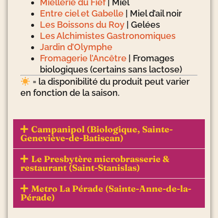
Miellerie du Fief
| Miel
Entre ciel et Gabelle
| Miel d’ail noir
Les Boissons du Roy
| Gelées
Les Alchimistes Gastronomiques
Jardin d’Olymphe
Fromagerie l’Ancêtre
| Fromages
biologiques (certains sans lactose)
= la disponibilité du produit peut varier
en fonction de la saison.
Campanipol (Biologique, Sainte-
Geneviève-de-Batiscan)
Le Presbytère microbrasserie &
restaurant (Saint-Stanislas)
Metro La Pérade (Sainte-Anne-de-la-
Pérade)