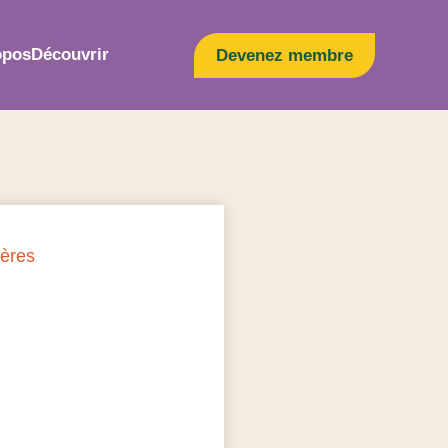
opos
Découvrir
Devenez membre
ières