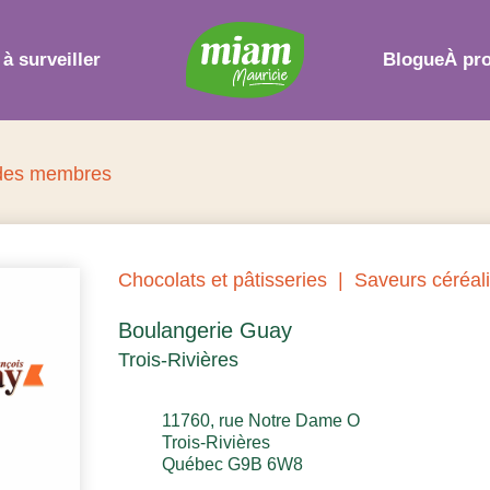
 à surveiller
Blogue
À pr
 des membres
Chocolats et pâtisseries
Saveurs céréal
Boulangerie Guay
Trois-Rivières
11760, rue Notre Dame O
Trois-Rivières
Québec G9B 6W8