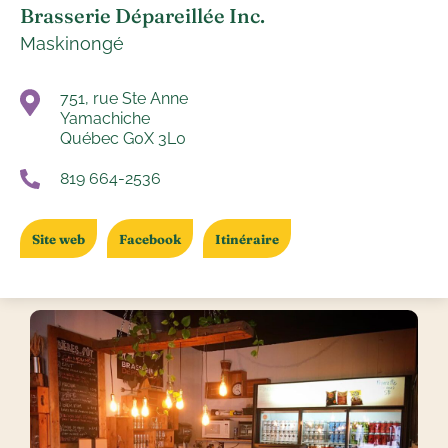
Brasserie Dépareillée Inc.
Maskinongé
751, rue Ste Anne
Yamachiche
Québec G0X 3L0
819 664-2536
Site web
Facebook
Itinéraire