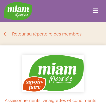
Retour au répertoire des membres
Assaisonnements, vinaigrettes et condiments