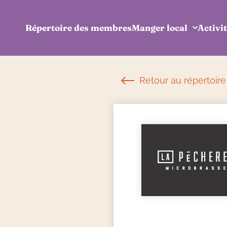
Répertoire des membres
Manger local
Activit
Retour au répertoir