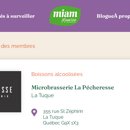
és à surveiller
Blogue
À pro
e des membres
Boissons alcoolisées
Microbrasserie La Pécheresse
La Tuque
355 rue St Zéphirin
La Tuque
Québec G9X 1X3