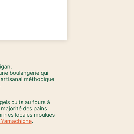
igan,
une boulangerie qui
l artisanal méthodique
.
gels cuits au fours à
 majorité des pains
farines locales moulues
de Yamachiche
.