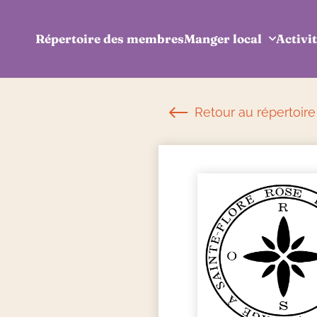
Répertoire des membres
Manger local
Activit
Retour au répertoir