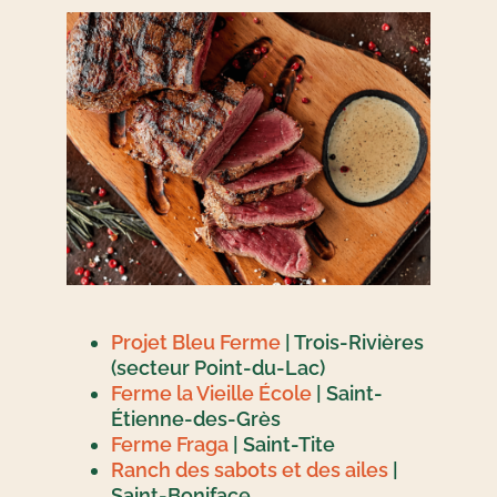
Projet Bleu Ferme
| Trois-Rivières
(secteur Point-du-Lac)
Ferme la Vieille École
| Saint-
Étienne-des-Grès
Ferme Fraga
| Saint-Tite
Ranch des sabots et des ailes
|
Saint-Boniface