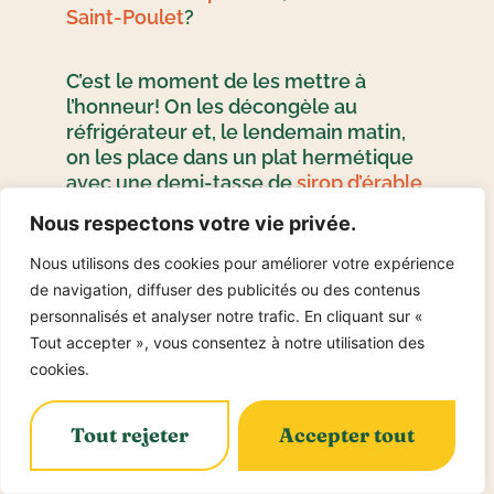
Saint-Poulet
?
C’est le moment de les mettre à
l’honneur! On les décongèle au
réfrigérateur et, le lendemain matin,
on les place dans un plat hermétique
avec une demi-tasse de
sirop d’érable
MIAM
, six gousses d’ail pelées et
Nous respectons votre vie privée.
légèrement écrasées, une demi-tasse
de sauce chili et une demi-tasse de
Nous utilisons des cookies pour améliorer votre expérience
vinaigre de vin blanc.
de navigation, diffuser des publicités ou des contenus
personnalisés et analyser notre trafic. En cliquant sur «
Tout accepter », vous consentez à notre utilisation des
Le soir venu, on lance la fête! Une fois
cookies.
le barbecue préchauffé et la grille
huilée, on y envoie caraméliser les
pilons pour une vingtaine de minutes
Tout rejeter
Accepter tout
en les retournant régulièrement, et
(surtout!) en les badigeonnant tout