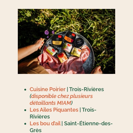
Cuisine Poirier
| Trois-Rivières
(
disponible chez plusieurs
détaillants MIAM
)
Les Ailes Piquantes
| Trois-
Rivières
Les bou d’ail
| Saint-Étienne-des-
Grès